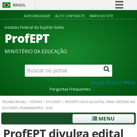
BRASIL
Simplifique!
ACESSIBILIDADE
ALTO CONTRASTE
MAPA DO SITE
Comunica BR
Instituto Federal do Espírito Santo
ProfEPT
Participe
Acesso à informação
MINISTÉRIO DA EDUCAÇÃO
Legislação
Canais
EN
BG
FR
DE
IT
PT
ES
Perguntas Frequentes
PÁGINA INICIAL
>
EDITAIS
>
DOCENTE
>
PROFEPT DIVULGA EDITAL PARA CREDENCIAR
DOCENTES PERMANENTES - 2020
MENU
ProfEPT divulga edital