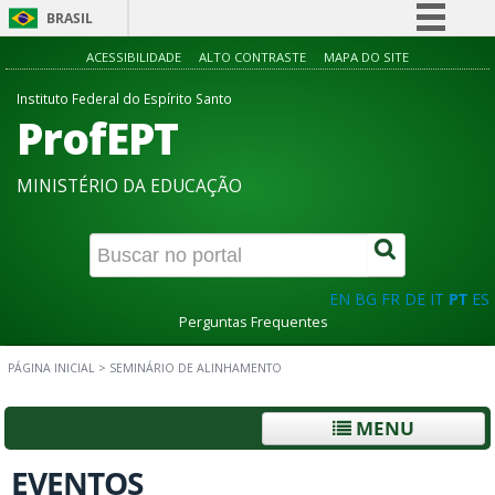
BRASIL
Simplifique!
ACESSIBILIDADE
ALTO CONTRASTE
MAPA DO SITE
Comunica BR
Instituto Federal do Espírito Santo
ProfEPT
Participe
Acesso à informação
MINISTÉRIO DA EDUCAÇÃO
Legislação
Canais
EN
BG
FR
DE
IT
PT
ES
Perguntas Frequentes
PÁGINA INICIAL
>
SEMINÁRIO DE ALINHAMENTO
MENU
EVENTOS