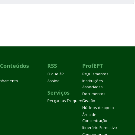
 Conteúdos
RSS
ProfEPT
O que é?
Regulamentos
linhamento
Assine
Instituições
Associadas
Serviços
Documentos
Perguntas Frequentes
Gestão
Núcleos de apoio
Área de
Concentração
Itinerário Formativo
Componentes