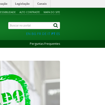
mação
Legislação
Canais
ESSIBILIDADE
ALTO CONTRASTE
MAPA DO SITE
EN
BG
FR
DE
IT
PT
ES
Perguntas Frequentes