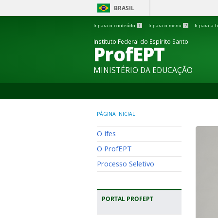
BRASIL
Ir para o conteúdo
1
Ir para o menu
2
Ir para a
Instituto Federal do Espírito Santo
ProfEPT
MINISTÉRIO DA EDUCAÇÃO
PÁGINA INICIAL
O Ifes
O ProfEPT
Processo Seletivo
PORTAL PROFEPT