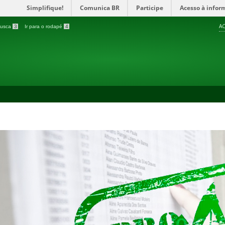
Simplifique!
Comunica BR
Participe
Acesso à infor
AC
 busca
3
Ir para o rodapé
4