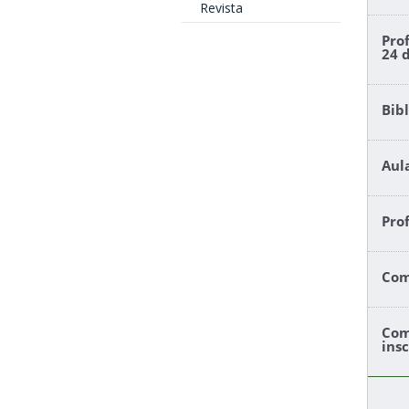
Revista
Pro
24 
Bib
Aula
Pro
Com
Com
ins