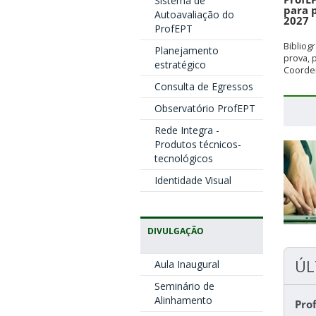
Sistema de
para 
Autoavaliação do
2027
ProfEPT
Bibliog
Planejamento
prova, 
estratégico
Coorden
Consulta de Egressos
Observatório ProfEPT
Rede Integra -
Produtos técnicos-
tecnológicos
Identidade Visual
DIVULGAÇÃO
ÚL
Aula Inaugural
Seminário de
Alinhamento
Pro