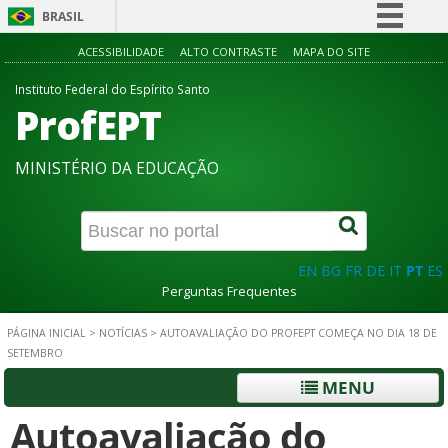
BRASIL
Simplifique!
ACESSIBILIDADE
ALTO CONTRASTE
MAPA DO SITE
Comunica BR
Instituto Federal do Espírito Santo
ProfEPT
Participe
Acesso à informação
MINISTÉRIO DA EDUCAÇÃO
Legislação
Canais
EN
BG
FR
DE
IT
PT
ES
Perguntas Frequentes
PÁGINA INICIAL
>
NOTÍCIAS
>
AUTOAVALIAÇÃO DO PROFEPT COMEÇA NO DIA 18 DE
SETEMBRO
MENU
Autoavaliação do