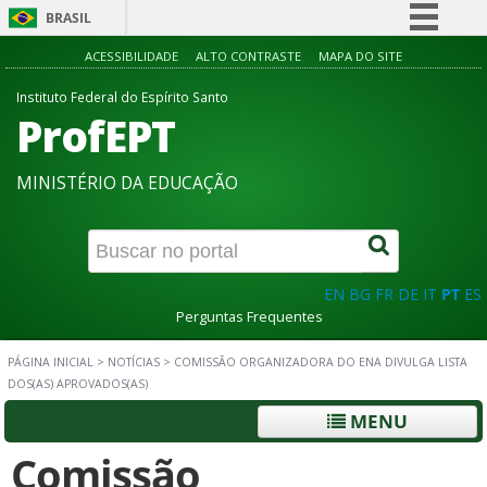
BRASIL
Simplifique!
ACESSIBILIDADE
ALTO CONTRASTE
MAPA DO SITE
Comunica BR
Instituto Federal do Espírito Santo
ProfEPT
Participe
Acesso à informação
MINISTÉRIO DA EDUCAÇÃO
Legislação
Canais
EN
BG
FR
DE
IT
PT
ES
Perguntas Frequentes
PÁGINA INICIAL
>
NOTÍCIAS
>
COMISSÃO ORGANIZADORA DO ENA DIVULGA LISTA
DOS(AS) APROVADOS(AS)
MENU
Comissão