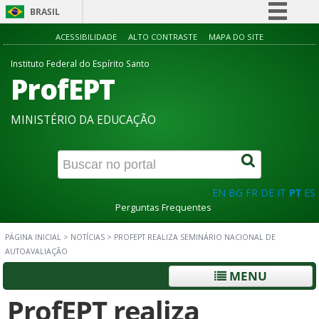
BRASIL
Simplifique!
ACESSIBILIDADE
ALTO CONTRASTE
MAPA DO SITE
Comunica BR
Instituto Federal do Espírito Santo
ProfEPT
Participe
Acesso à informação
MINISTÉRIO DA EDUCAÇÃO
Legislação
Canais
EN
BG
FR
DE
IT
PT
ES
Perguntas Frequentes
PÁGINA INICIAL
>
NOTÍCIAS
>
PROFEPT REALIZA SEMINÁRIO NACIONAL DE
AUTOAVALIAÇÃO
MENU
ProfEPT realiza