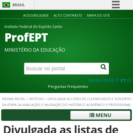
BRASIL
Simplifique!
ACESSIBILIDADE
ALTO CONTRASTE
MAPA DO SITE
Comunica BR
Instituto Federal do Espírito Santo
ProfEPT
Participe
Acesso à informação
MINISTÉRIO DA EDUCAÇÃO
Legislação
Canais
EN
BG
FR
DE
IT
PT
ES
Perguntas Frequentes
PÁGINA INICIAL
>
NOTÍCIAS
>
DIVULGADA AS LISTAS DE CLASSIFICADOS E SUPLENTES
DA ETAPA DA AVALIAÇÃO E VALIDAÇÃO DO HISTÓRICO ACADÊMICO E PROFISSIONAL
MENU
Divulgada as listas de