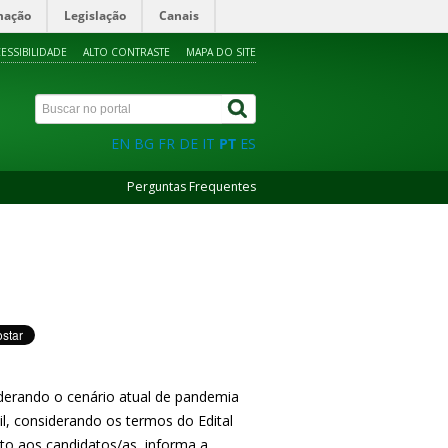
mação
Legislação
Canais
ESSIBILIDADE
ALTO CONTRASTE
MAPA DO SITE
EN
BG
FR
DE
IT
PT
ES
Perguntas Frequentes
erando o cenário atual de pandemia
l, considerando os termos do Edital
nto aos candidatos/as, informa a