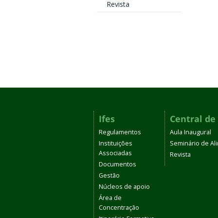
Revista
Ifes
Central de
Regulamentos
Aula Inaugural
Instituições
Seminário de A
Associadas
Revista
Documentos
Gestão
Núcleos de apoio
Área de
Concentração