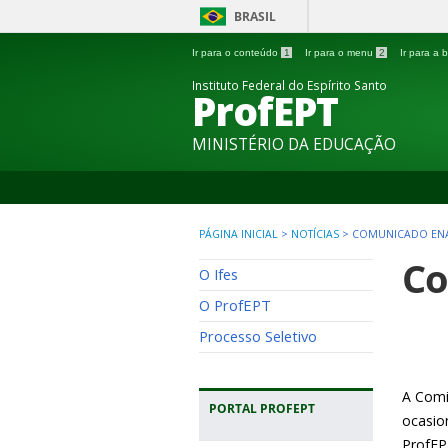
BRASIL
Ir para o conteúdo
1
Ir para o menu
2
Ir para a
Instituto Federal do Espírito Santo
ProfEPT
MINISTÉRIO DA EDUCAÇÃO
PÁGINA INICIAL
>
NOTÍCIAS
>
COMUNICADO ENA
Co
O Ifes
O ProfEPT
Processo Seletivo
A Comi
PORTAL PROFEPT
ocasio
ProfEP