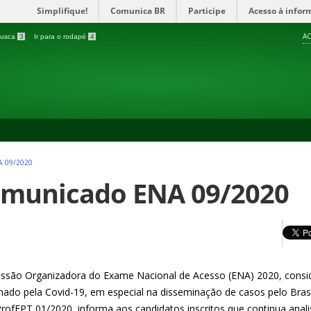
Simplifique!
Comunica BR
Participe
Acesso à infor
AC
 busca
3
Ir para o rodapé
4
 09/2020
municado ENA 09/2020
ssão Organizadora do Exame Nacional de Acesso (ENA) 2020, consid
nado pela Covid-19, em especial na disseminação de casos pelo Bras
 ProfEPT 01/2020, informa aos candidatos inscritos que continua anali