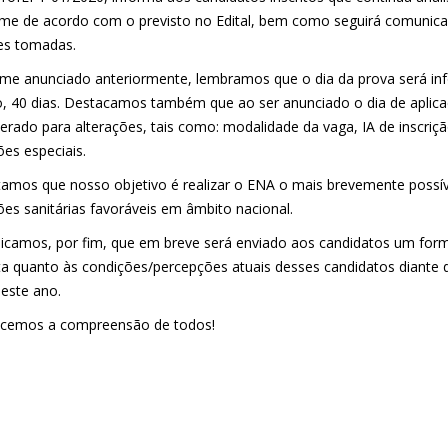
me de acordo com o previsto no Edital, bem como seguirá comunica
es tomadas.
me anunciado anteriormente, lembramos que o dia da prova será i
, 40 dias. Destacamos também que ao ser anunciado o dia de aplica
berado para alterações, tais como: modalidade da vaga, IA de inscriç
ões especiais.
tamos que nosso objetivo é realizar o ENA o mais brevemente poss
ões sanitárias favoráveis em âmbito nacional.
camos, por fim, que em breve será enviado aos candidatos um formu
ta quanto às condições/percepções atuais desses candidatos diante d
neste ano.
cemos a compreensão de todos!