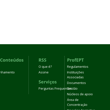
 Conteúdos
RSS
ProfEPT
O que é?
Regulamentos
linhamento
Assine
Instituições
Associadas
Serviços
Documentos
Perguntas Frequentes
Gestão
Núcleos de apoio
Área de
Concentração