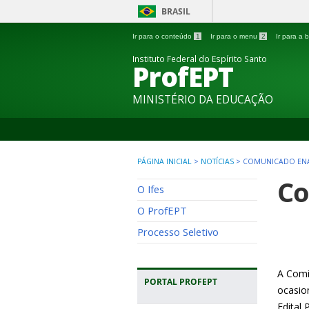
BRASIL
Ir para o conteúdo
1
Ir para o menu
2
Ir para a
Instituto Federal do Espírito Santo
ProfEPT
MINISTÉRIO DA EDUCAÇÃO
PÁGINA INICIAL
>
NOTÍCIAS
>
COMUNICADO ENA
Co
O Ifes
O ProfEPT
Processo Seletivo
A Comi
PORTAL PROFEPT
ocasio
Edital