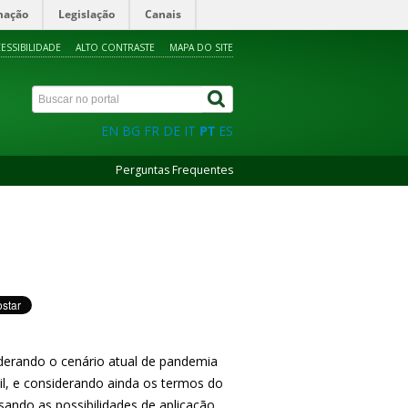
mação
Legislação
Canais
ESSIBILIDADE
ALTO CONTRASTE
MAPA DO SITE
EN
BG
FR
DE
IT
PT
ES
Perguntas Frequentes
erando o cenário atual de pandemia
il, e considerando ainda os termos do
sando as possibilidades de aplicação