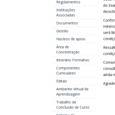
Regulamentos
do Exa
Instituições
decisõ
Associadas
Confor
Documentos
mínimo
Gestão
será li
condiç
Núcleos de apoio
Área de
Ressal
Concentração
condiç
Itinerário Formativo
Comuni
Componentes
consul
Curriculares
ainda 
Editais
Agrade
Ambiente Virtual de
Aprendizagem
Trabalho de
Conclusão de Curso