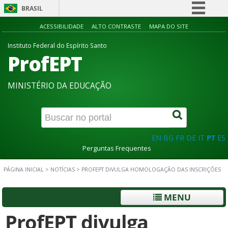
BRASIL
Simplifique!
ACESSIBILIDADE
ALTO CONTRASTE
MAPA DO SITE
Comunica BR
Instituto Federal do Espírito Santo
ProfEPT
Participe
Acesso à informação
MINISTÉRIO DA EDUCAÇÃO
Legislação
Canais
EN
BG
FR
DE
IT
PT
ES
Perguntas Frequentes
PÁGINA INICIAL
>
NOTÍCIAS
>
PROFEPT DIVULGA HOMOLOGAÇÃO DAS INSCRIÇÕES
MENU
ProfEPT divulga