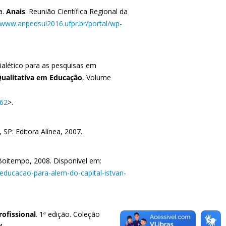
a.
Anais
. Reunião Científica Regional da
//www.anpedsul2016.ufpr.
br/portal/wp-
dialético para as pesquisas em
Qualitativa em Educação
, Volume
362
>.
 SP: Editora Alínea, 2007.
 Boitempo, 2008. Disponível em:
a-educacao-para-alem-do-capital-istvan-
ofissional
. 1ª edição. Coleção