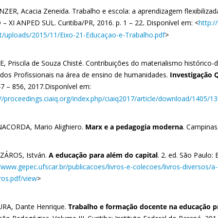
ZER, Acacia Zeneida. Trabalho e escola: a aprendizagem flexibilizad
– XI ANPED SUL. Curitiba/PR, 2016. p. 1 – 22
Disponível em: <
http:
.
t/uploads/
2015/11/Eixo-21-Educaçao-e-
Trabalho.pdf
>
, Priscila de Souza Chisté. Contribuições do materialismo histórico-
dos Profissionais na área de ensino de humanidades.
Investigação 
47 – 856, 2017.
Disponível em:
://proceedings.ciaiq.org/index.php/ciaiq2017/article/download/1405/1
CORDA, Mario Alighiero.
Marx e a pedagogia moderna
. Campinas,
ÁROS, István.
A educação para além do capital
. 2. ed. São Paulo:
//www.gepec.ufscar.br/publicacoes/livros-e-colecoes/livros-diversos/
os.pdf/view
>
A, Dante Henrique.
Trabalho e formação docente na educação pr