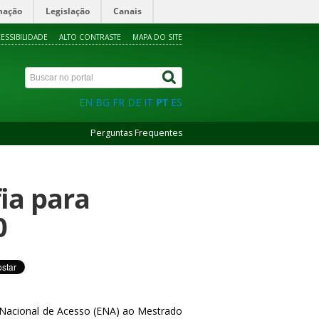
mação
Legislação
Canais
ESSIBILIDADE
ALTO CONTRASTE
MAPA DO SITE
EN
BG
FR
DE
IT
PT
ES
Perguntas Frequentes
fia para
0
e Nacional de Acesso (ENA) ao Mestrado