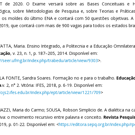
T de 2020. O Exame versará sobre as Bases Conceituais e His
ógica, sobre Metodologias de Pesquisa e, sobre Teorias e Prátic
á os moldes do último ENA e contará com 50 questões objetivas. A 
2019, que contará com mais de 900 vagas para todos os estados bras
ATTA, Maria. Ensino Integrado, a Politecnia e a Educação Omnilatera
cação
, v. 23, n. 1, p. 187–205, 2014. Disponível em:
://seer.ufmg.br/index.php/trabedu/article/view/9303
>.
A FONTE, Sandra Soares. Formação no e para o trabalho.
Educação
a
.v. 2, n° 2. Vitória: IFES, 2018, p. 6-19. Disponível em:
/ojs2.ifes.edu.br/index.php/ept/article/view/1221/709
>
AZZI, Maria do Carmo; SOUSA, Robson Simplicio de. A dialética na ca
siva: o movimento recursivo entre palavra e conceito.
Revista Pesquis
019, p. 01-22. Disponível em: <
https://editora.sepq.org.br/index.php/rp