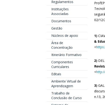
Regulamentos
ProfEP
Tecnol
Instituições
Associadas
seguir
02/12/
Documentos
Gestão
Núcleos de apoio
1)
CIAV
& Edu
Área de
<
https
Concentração
Itinerário Formativo
2)
DELL
Componentes
Revist
Curriculares
<
http:/
Editais
Ambiente Virtual de
3)
GALI
Aprendizagem
discur
Trabalho de
n.13, 2
Conclusão de Curso