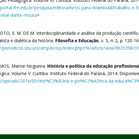
o Pedagógica. Volume III. Curitiba: Instituto Federal do Paraná, 201
//portal.ifrn.edu.br/pesquisa/editora/livros-para-download/trabalho-
sional-dante-moura
>
OTO, E. M. DE M. Interdisciplinaridade e análise da produção científ
lista e dialética da história.
Filosofia e Educação
, v. 5, n. 2, p. 120
://periodicos.sbu.unicamp.br/ojs/index.php/rfe/article/view/8635398/3
OS, Marise Nogueira.
História e política da educação profissiona
ica. Volume V. Curitiba: Instituto Federal do Paraná, 2014. Disponíve
t/uploads/2016/05/Hist%C3%B3ria-e-pol%C3%ADtica-da-educa%C3%