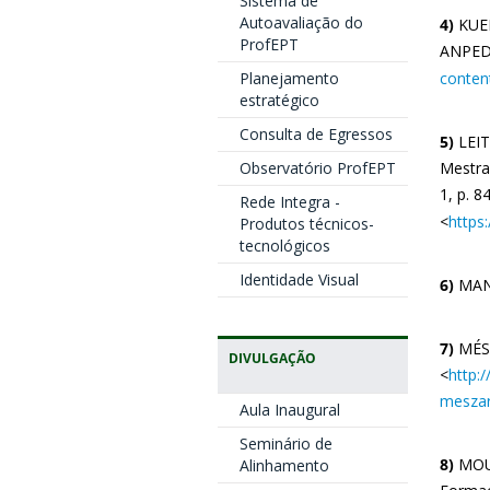
Sistema de
Autoavaliação do
4)
KUEN
ProfEPT
ANPED 
Planejamento
conten
estratégico
Consulta de Egressos
5)
LEITE
Observatório ProfEPT
Mestra
1, p. 8
Rede Integra -
<
https
Produtos técnicos-
tecnológicos
Identidade Visual
6)
MANA
7)
MÉSZ
DIVULGAÇÃO
<
http:
meszar
Aula Inaugural
Seminário de
8)
MOUR
Alinhamento