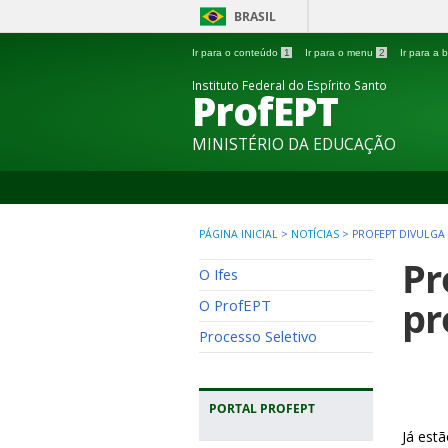
BRASIL
Ir para o conteúdo
1
Ir para o menu
2
Ir para a
Instituto Federal do Espírito Santo
ProfEPT
MINISTÉRIO DA EDUCAÇÃO
PÁGINA INICIAL
>
NOTÍCIAS
>
PROFEPT DIVULGA 
Pr
O Ifes
pr
O ProfEPT
Processo Seletivo
PORTAL PROFEPT
Já est