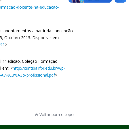
4.
e-formacao-docente-na-educacao-
ica: apontamentos a partir da concepção
-165, Outubro 2013. Disponível em:
191
>
l
. 1ª edição. Coleção Formação
l em: <
http://curitiba.ifpr.edu.br/wp-
A7%C3%A3o-profissional.pdf
>
Voltar para o topo