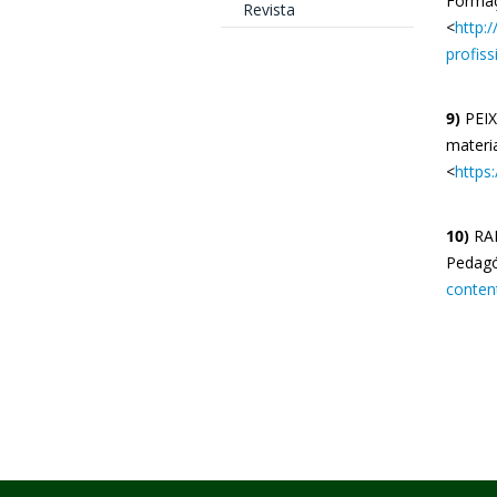
Formaçã
Revista
<
http:
profis
9)
PEIX
materia
<
https
10)
RAM
Pedagóg
conten