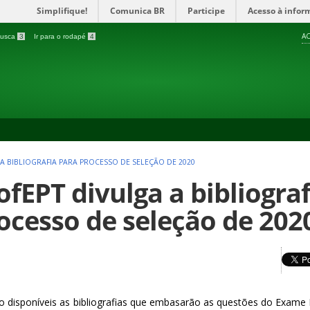
Simplifique!
Comunica BR
Participe
Acesso à infor
AC
 busca
3
Ir para o rodapé
4
A BIBLIOGRAFIA PARA PROCESSO DE SELEÇÃO DE 2020
ofEPT divulga a bibliogra
ocesso de seleção de 202
ão disponíveis as bibliografias que embasarão as questões do Exam