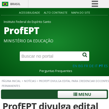
BRASIL
Simplifique!
ACESSIBILIDADE
ALTO CONTRASTE
MAPA DO SITE
Comunica BR
Instituto Federal do Espírito Santo
ProfEPT
Participe
Acesso à informação
MINISTÉRIO DA EDUCAÇÃO
Legislação
Canais
EN
BG
FR
DE
IT
PT
ES
Perguntas Frequentes
PÁGINA INICIAL
>
NOTÍCIAS
>
PROFEPT DIVULGA EDITAL PARA CREDENCIAR DOCENTES
PERMANENTES
MENU
ProfEPT divulga edital