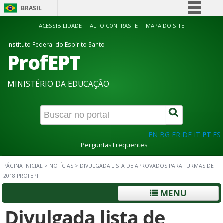
BRASIL
Simplifique!
ACESSIBILIDADE
ALTO CONTRASTE
MAPA DO SITE
Comunica BR
Instituto Federal do Espírito Santo
ProfEPT
Participe
Acesso à informação
MINISTÉRIO DA EDUCAÇÃO
Legislação
Canais
EN
BG
FR
DE
IT
PT
ES
Perguntas Frequentes
PÁGINA INICIAL
>
NOTÍCIAS
>
DIVULGADA LISTA DE APROVADOS PARA TURMAS DE
2018 PROFEPT
MENU
Divulgada lista de