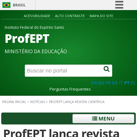
BRASIL
Simplifique!
ACESSIBILIDADE
ALTO CONTRASTE
MAPA DO SITE
Comunica BR
Instituto Federal do Espírito Santo
ProfEPT
Participe
Acesso à informação
MINISTÉRIO DA EDUCAÇÃO
Legislação
Canais
EN
BG
FR
DE
IT
PT
ES
Perguntas Frequentes
PÁGINA INICIAL
>
NOTÍCIAS
>
PROFEPT LANÇA REVISTA CIENTÍFICA
MENU
ProfEPT lança revista