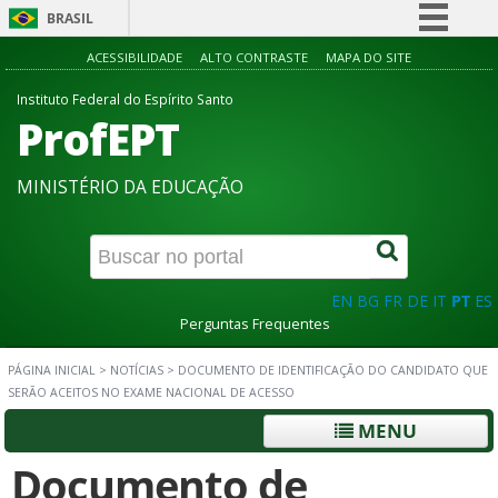
BRASIL
Simplifique!
ACESSIBILIDADE
ALTO CONTRASTE
MAPA DO SITE
Comunica BR
Instituto Federal do Espírito Santo
ProfEPT
Participe
Acesso à informação
MINISTÉRIO DA EDUCAÇÃO
Legislação
Canais
EN
BG
FR
DE
IT
PT
ES
Perguntas Frequentes
PÁGINA INICIAL
>
NOTÍCIAS
>
DOCUMENTO DE IDENTIFICAÇÃO DO CANDIDATO QUE
SERÃO ACEITOS NO EXAME NACIONAL DE ACESSO
MENU
Documento de