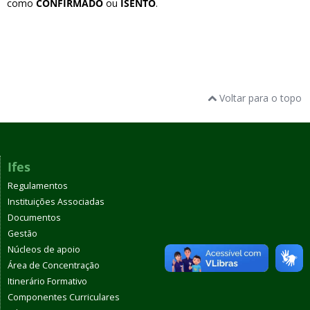
como
CONFIRMADO
ou
ISENTO
.
Voltar para o topo
Ifes
Regulamentos
Instituições Associadas
Documentos
Gestão
Núcleos de apoio
Área de Concentração
Itinerário Formativo
Componentes Curriculares