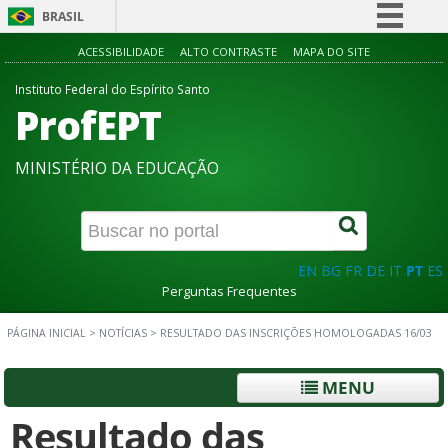
BRASIL
Simplifique!
ACESSIBILIDADE
ALTO CONTRASTE
MAPA DO SITE
Comunica BR
Instituto Federal do Espírito Santo
ProfEPT
Participe
Acesso à informação
MINISTÉRIO DA EDUCAÇÃO
Legislação
Canais
EN
BG
FR
DE
IT
PT
ES
Perguntas Frequentes
PÁGINA INICIAL
>
NOTÍCIAS
>
RESULTADO DAS INSCRIÇÕES HOMOLOGADAS 16/03
MENU
Resultado das