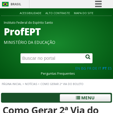
BRASIL
Simplifique!
ACESSIBILIDADE
ALTO CONTRASTE
MAPA DO SITE
Comunica BR
Instituto Federal do Espírito Santo
ProfEPT
Participe
Acesso à informação
MINISTÉRIO DA EDUCAÇÃO
Legislação
Canais
EN
BG
FR
DE
IT
PT
ES
Perguntas Frequentes
PÁGINA INICIAL
>
NOTÍCIAS
>
COMO GERAR 2ª VIA DO BOLETO
MENU
Como Gerar 2ª Via do