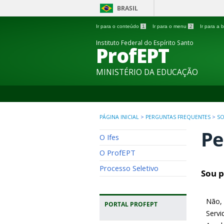
BRASIL
Ir para o conteúdo
1
Ir para o menu
2
Ir para a
Instituto Federal do Espírito Santo
ProfEPT
MINISTÉRIO DA EDUCAÇÃO
PÁGINA INICIAL
>
PERGUNTAS FREQUENTES
>
SO
Pe
O Ifes
O ProfEPT
Processo Seletivo
Sou p
Não, 
PORTAL PROFEPT
Servi