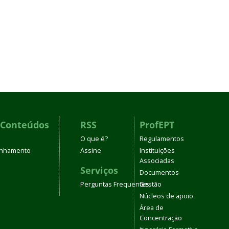
 Conteúdos
RSS
ProfEPT
O que é?
Regulamentos
linhamento
Assine
Instituições
Associadas
Serviços
Documentos
Perguntas Frequentes
Gestão
Núcleos de apoio
Área de
Concentração