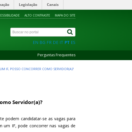
mação
Legislação
Canais
ESSIBILIDADE
ALTO CONTRASTE
MAPA DO SITE
EN
BG
FR
DE
IT
PT
ES
Perguntas Frequentes
M UM IF, POSSO CONCORRER COMO SERVIDOR(A)?
como Servidor(a)?
te podem candidatar-se as vagas para
 em um IF, pode concorrer nas vagas de