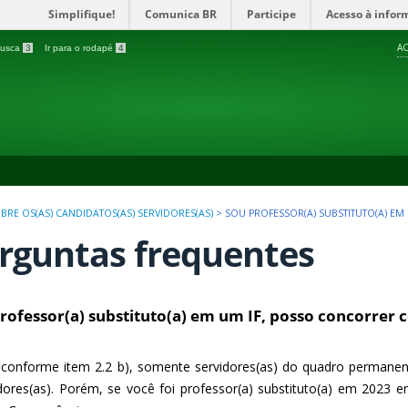
Simplifique!
Comunica BR
Participe
Acesso à infor
AC
 busca
3
Ir para o rodapé
4
BRE OS(AS) CANDIDATOS(AS) SERVIDORES(AS)
>
SOU PROFESSOR(A) SUBSTITUTO(A) E
rguntas frequentes
rofessor(a) substituto(a) em um IF, posso concorrer 
conforme item 2.2 b), somente servidores(as) do quadro permanen
dores(as). Porém, se você foi professor(a) substituto(a) em 2023