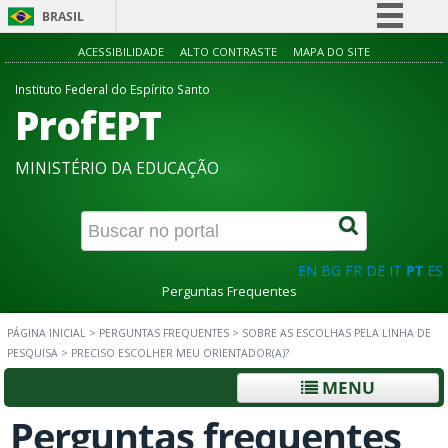
BRASIL
Simplifique!
ACESSIBILIDADE
ALTO CONTRASTE
MAPA DO SITE
Comunica BR
Instituto Federal do Espírito Santo
ProfEPT
Participe
Acesso à informação
MINISTÉRIO DA EDUCAÇÃO
Legislação
Canais
EN
BG
FR
DE
IT
PT
ES
Perguntas Frequentes
PÁGINA INICIAL
>
PERGUNTAS FREQUENTES
>
SOBRE AS ESCOLHAS PELA LINHA DE
PESQUISA
>
PRECISO ESCOLHER MEU ORIENTADOR(A)?
MENU
Perguntas frequentes