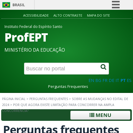
BRASIL
Simplifique!
ACESSIBILIDADE
ALTO CONTRASTE
MAPA DO SITE
Comunica BR
Instituto Federal do Espírito Santo
ProfEPT
Participe
Acesso à informação
MINISTÉRIO DA EDUCAÇÃO
Legislação
Canais
EN
BG
FR
DE
IT
PT
ES
Perguntas Frequentes
PÁGINA INICIAL
>
PERGUNTAS FREQUENTES
>
SOBRE AS MUDANÇAS NO EDITAL DE
2024
>
POR QUE AGORA EXISTE LIMITAÇÃO PARA CONCORRER NA AMPLA
CONCORRÊNCIA?
MENU
Perguntas frequentes