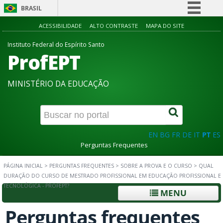
BRASIL
Simplifique!
ACESSIBILIDADE
ALTO CONTRASTE
MAPA DO SITE
Comunica BR
Instituto Federal do Espírito Santo
ProfEPT
Participe
Acesso à informação
MINISTÉRIO DA EDUCAÇÃO
Legislação
Canais
EN
BG
FR
DE
IT
PT
ES
Perguntas Frequentes
PÁGINA INICIAL
>
PERGUNTAS FREQUENTES
>
SOBRE A PROVA E O CURSO
>
QUAL
DURAÇÃO DO CURSO DE MESTRADO PROFISSIONAL EM EDUCAÇÃO PROFISSIONAL E
TECNOLÓGICA - PROFEPT?
MENU
Perguntas frequentes