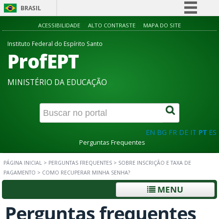
BRASIL
Simplifique!
ACESSIBILIDADE
ALTO CONTRASTE
MAPA DO SITE
Comunica BR
Instituto Federal do Espírito Santo
ProfEPT
Participe
Acesso à informação
MINISTÉRIO DA EDUCAÇÃO
Legislação
Canais
EN
BG
FR
DE
IT
PT
ES
Perguntas Frequentes
PÁGINA INICIAL
>
PERGUNTAS FREQUENTES
>
SOBRE INSCRIÇÃO E TAXA DE
PAGAMENTO
>
COMO RECUPERAR MINHA SENHA?
MENU
Perguntas frequentes