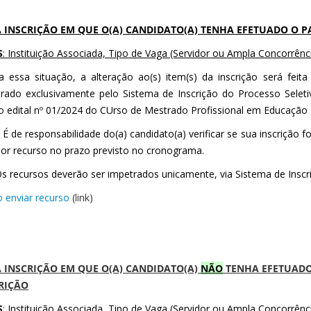
 INSCRIÇÃO EM QUE O(A) CANDIDATO(A) TENHA EFETUADO O 
S
: Instituição Associada, Tipo de Vaga (Servidor ou Ampla Concorrênci
a essa situação, a alteração ao(s) item(s) da inscrição será fei
rado exclusivamente pelo Sistema de Inscrição do Processo Selet
 edital nº 01/2024 do CUrso de Mestrado Profissional em Educação P
É de responsabilidade do(a) candidato(a) verificar se sua inscrição 
por recurso no prazo previsto no cronograma.
s recursos deverão ser impetrados unicamente, via Sistema de Inscr
enviar recurso
(link)
 INSCRIÇÃO EM QUE O(A) CANDIDATO(A)
NÃO
TENHA EFETUADO
RIÇÃO
S
: Instituição Associada, Tipo de Vaga (Servidor ou Ampla Concorrênc