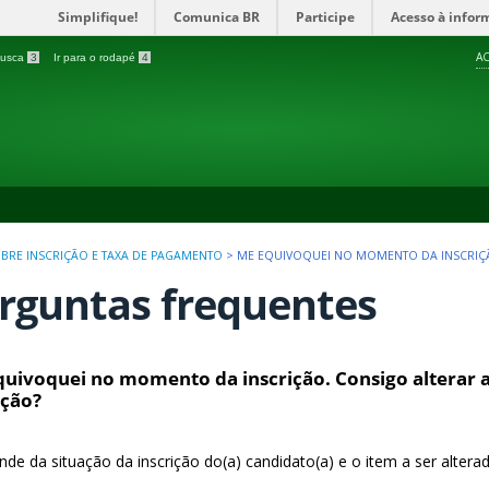
Simplifique!
Comunica BR
Participe
Acesso à infor
AC
 busca
3
Ir para o rodapé
4
BRE INSCRIÇÃO E TAXA DE PAGAMENTO
>
ME EQUIVOQUEI NO MOMENTO DA INSCRIÇÃ
rguntas frequentes
uivoquei no momento da inscrição. Consigo alterar 
ição?
de da situação da inscrição do(a) candidato(a) e o item a ser alter