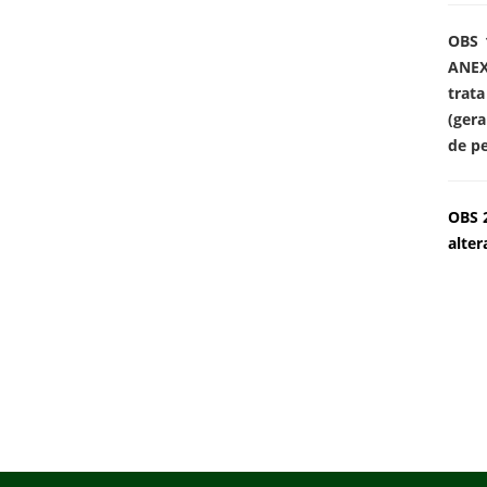
OBS 1
ANEXO
trat
(gera
de pe
OBS 2
alter