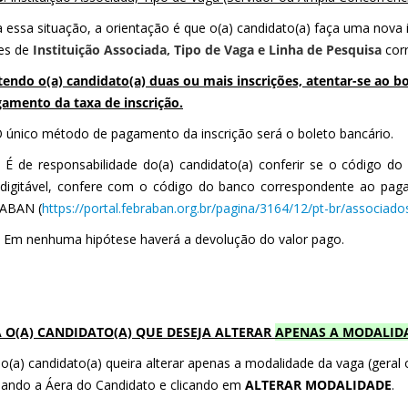
a essa situação, a orientação é que o(a) candidato(a) faça uma nova
es de
Instituição Associada, Tipo de Vaga e Linha de Pesquisa
corr
tendo o(a) candidato(a) duas ou mais inscrições, atentar-se ao b
amento da taxa de inscrição.
 único método de pagamento da inscrição será o boleto bancário.
É de responsabilidade do(a) candidato(a) conferir se o código do
 digitável, confere com o código do banco correspondente ao pa
ABAN (
https://portal.febraban.org.br/pagina/3164/12/pt-br/associado
Em nenhuma hipótese haverá a devolução do valor pago.
 O(A) CANDIDATO(A) QUE DESEJA ALTERAR
APENAS A MODALID
o(a) candidato(a) queira alterar apenas a modalidade da vaga (geral 
ando a Áera do Candidato e clicando em
ALTERAR MODALIDADE
.