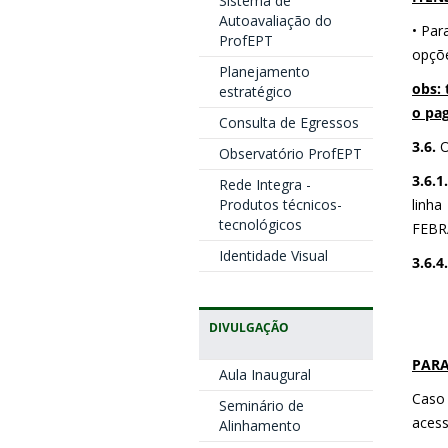
Sistema de
Autoavaliação do
• Par
ProfEPT
opçõ
Planejamento
obs: 
estratégico
o pag
Consulta de Egressos
3.6.
O
Observatório ProfEPT
3.6.1.
Rede Integra -
Produtos técnicos-
linha
tecnológicos
FEBR
Identidade Visual
3.6.4.
DIVULGAÇÃO
PARA
Aula Inaugural
Caso 
Seminário de
acess
Alinhamento