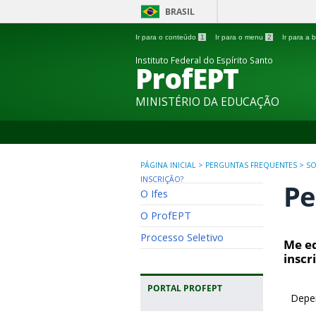
BRASIL
Ir para o conteúdo
1
Ir para o menu
2
Ir para a
Instituto Federal do Espírito Santo
ProfEPT
MINISTÉRIO DA EDUCAÇÃO
PÁGINA INICIAL
>
PERGUNTAS FREQUENTES
>
SO
INSCRIÇÃO?
Pe
O Ifes
O ProfEPT
Processo Seletivo
Me eq
inscr
PORTAL PROFEPT
Depen