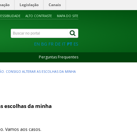
mação
Legislação
Canais
ESSIBILIDADE
ALTO CONTRASTE
MAPA DO SITE
EN
BG
FR
DE
IT
PT
ES
Perguntas Frequentes
O. CONSIGO ALTERAR AS ESCOLHAS DA MINHA
as escolhas da minha
ado. Vamos aos casos.