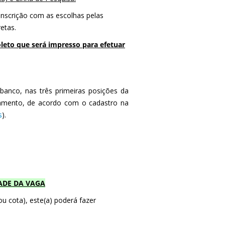
 inscrição com as escolhas pelas
etas.
oleto que será impresso para efetuar
 banco, nas três primeiras posições da
gamento, de acordo com o cadastro na
s
).
ADE DA VAGA
ou cota), este(a) poderá fazer