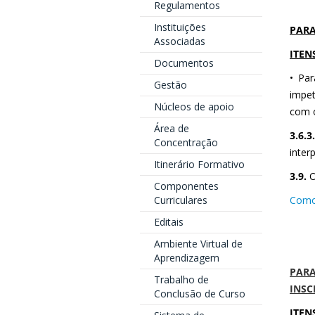
Regulamentos
Instituições
PARA
Associadas
ITEN
Documentos
• Par
Gestão
impet
Núcleos de apoio
com o
Área de
3.6.3.
Concentração
inter
Itinerário Formativo
3.9.
O
Componentes
Curriculares
Como 
Editais
Ambiente Virtual de
Aprendizagem
PARA
Trabalho de
INSC
Conclusão de Curso
ITEN