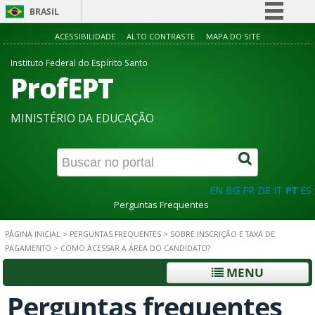
BRASIL
Simplifique!
ACESSIBILIDADE
ALTO CONTRASTE
MAPA DO SITE
Comunica BR
Instituto Federal do Espírito Santo
ProfEPT
Participe
Acesso à informação
MINISTÉRIO DA EDUCAÇÃO
Legislação
Canais
EN
BG
FR
DE
IT
PT
ES
Perguntas Frequentes
PÁGINA INICIAL
>
PERGUNTAS FREQUENTES
>
SOBRE INSCRIÇÃO E TAXA DE
PAGAMENTO
>
COMO ACESSAR A ÁREA DO CANDIDATO?
MENU
Perguntas frequentes