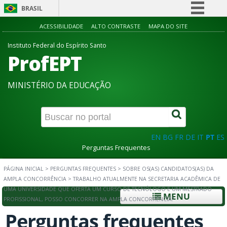
BRASIL
Simplifique!
ACESSIBILIDADE
ALTO CONTRASTE
MAPA DO SITE
Comunica BR
Instituto Federal do Espírito Santo
ProfEPT
Participe
Acesso à informação
MINISTÉRIO DA EDUCAÇÃO
Legislação
Canais
EN
BG
FR
DE
IT
PT
ES
Perguntas Frequentes
PÁGINA INICIAL
>
PERGUNTAS FREQUENTES
>
SOBRE OS(AS) CANDIDATOS(AS) DA
AMPLA CONCORRÊNCIA
>
TRABALHO ATUALMENTE NA SECRETARIA ACADÊMICA DE
UMA UNIVERSIDADE QUE OFERTA UM CURSO DE TECNÓLOGO E UM MESTRADO
MENU
PROFISSIONAL, POSSO CONCORRER NA AMPLA CONCORRÊNCIA?
Perguntas frequentes